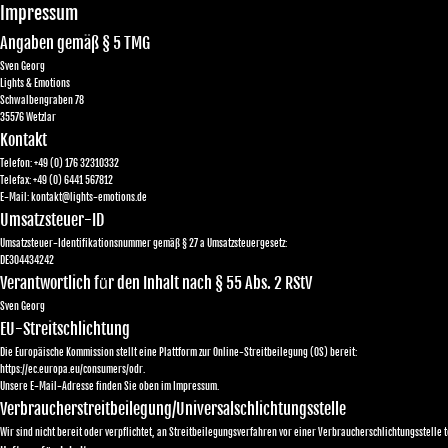
Impressum
Angaben gemäß § 5 TMG
Sven Georg
Lights & Emotions
Schwalbengraben 78
35576 Wetzlar
Kontakt
Telefon: +49 (0) 176 32310332
Telefax: +49 (0) 6441 567812
E-Mail: kontakt@lights-emotions.de
Umsatzsteuer-ID
Umsatzsteuer-Identifikationsnummer gemäß § 27 a Umsatzsteuergesetz:
DE304434242
ü
Verantwortlich f
r den Inhalt nach § 55 Abs. 2 RStV
Sven Georg
EU-Streitschlichtung
Die Europäische Kommission stellt eine Plattform zur Online-Streitbeilegung (OS) bereit:
https://ec.europa.eu/consumers/odr.
Unsere E-Mail-Adresse finden Sie oben im Impressum.
Verbraucherstreitbeilegung/Universalschlichtungsstelle
Wir sind nicht bereit oder verpflichtet, an Streitbeilegungsverfahren vor einer Verbraucherschlichtungsstelle 