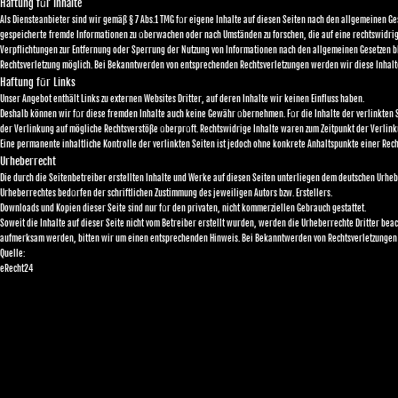
ü
Haftung f
r Inhalte
ü
Als Diensteanbieter sind wir gemäß § 7 Abs.1 TMG f
r eigene Inhalte auf diesen Seiten nach den allgemeinen Ges
ü
gespeicherte fremde Informationen zu
berwachen oder nach Umständen zu forschen, die auf eine rechtswidrig
Verpflichtungen zur Entfernung oder Sperrung der Nutzung von Informationen nach den allgemeinen Gesetzen b
Rechtsverletzung möglich. Bei Bekanntwerden von entsprechenden Rechtsverletzungen werden wir diese Inhal
ü
Haftung f
r Links
Unser Angebot enthält Links zu externen Websites Dritter, auf deren Inhalte wir keinen Einfluss haben.
ü
ü
ü
Deshalb können wir f
r diese fremden Inhalte auch keine Gewähr
bernehmen. F
r die Inhalte der verlinkten
ü
ü
der Verlinkung auf mögliche Rechtsverstöße
berpr
ft. Rechtswidrige Inhalte waren zum Zeitpunkt der Verlin
Eine permanente inhaltliche Kontrolle der verlinkten Seiten ist jedoch ohne konkrete Anhaltspunkte einer Re
Urheberrecht
Die durch die Seitenbetreiber erstellten Inhalte und Werke auf diesen Seiten unterliegen dem deutschen Urheb
ü
Urheberrechtes bed
rfen der schriftlichen Zustimmung des jeweiligen Autors bzw. Erstellers.
ü
Downloads und Kopien dieser Seite sind nur f
r den privaten, nicht kommerziellen Gebrauch gestattet.
Soweit die Inhalte auf dieser Seite nicht vom Betreiber erstellt wurden, werden die Urheberrechte Dritter bea
aufmerksam werden, bitten wir um einen entsprechenden Hinweis. Bei Bekanntwerden von Rechtsverletzungen
Quelle:
eRecht24